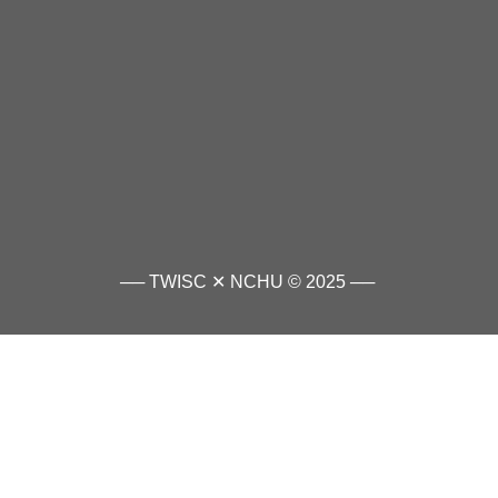
── TWISC ✕ NCHU © 2025 ──